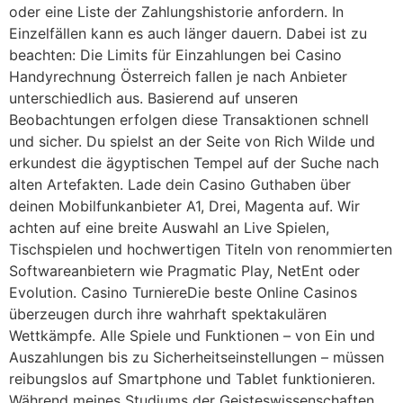
oder eine Liste der Zahlungshistorie anfordern. In
Einzelfällen kann es auch länger dauern. Dabei ist zu
beachten: Die Limits für Einzahlungen bei Casino
Handyrechnung Österreich fallen je nach Anbieter
unterschiedlich aus. Basierend auf unseren
Beobachtungen erfolgen diese Transaktionen schnell
und sicher. Du spielst an der Seite von Rich Wilde und
erkundest die ägyptischen Tempel auf der Suche nach
alten Artefakten. Lade dein Casino Guthaben über
deinen Mobilfunkanbieter A1, Drei, Magenta auf. Wir
achten auf eine breite Auswahl an Live Spielen,
Tischspielen und hochwertigen Titeln von renommierten
Softwareanbietern wie Pragmatic Play, NetEnt oder
Evolution. Casino TurniereDie beste Online Casinos
überzeugen durch ihre wahrhaft spektakulären
Wettkämpfe. Alle Spiele und Funktionen – von Ein und
Auszahlungen bis zu Sicherheitseinstellungen – müssen
reibungslos auf Smartphone und Tablet funktionieren.
Während meines Studiums der Geisteswissenschaften