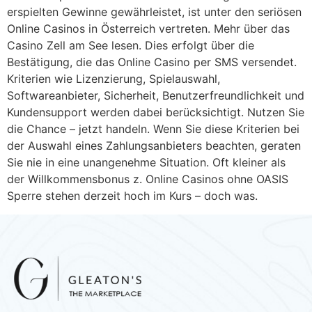
erspielten Gewinne gewährleistet, ist unter den seriösen
Online Casinos in Österreich vertreten. Mehr über das
Casino Zell am See lesen. Dies erfolgt über die
Bestätigung, die das Online Casino per SMS versendet.
Kriterien wie Lizenzierung, Spielauswahl,
Softwareanbieter, Sicherheit, Benutzerfreundlichkeit und
Kundensupport werden dabei berücksichtigt. Nutzen Sie
die Chance – jetzt handeln. Wenn Sie diese Kriterien bei
der Auswahl eines Zahlungsanbieters beachten, geraten
Sie nie in eine unangenehme Situation. Oft kleiner als
der Willkommensbonus z. Online Casinos ohne OASIS
Sperre stehen derzeit hoch im Kurs – doch was.