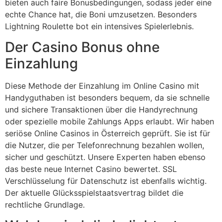
bieten auch faire Bonusbedingungen, sodass jeder eine
echte Chance hat, die Boni umzusetzen. Besonders
Lightning Roulette bot ein intensives Spielerlebnis.
Der Casino Bonus ohne
Einzahlung
Diese Methode der Einzahlung im Online Casino mit
Handyguthaben ist besonders bequem, da sie schnelle
und sichere Transaktionen über die Handyrechnung
oder spezielle mobile Zahlungs Apps erlaubt. Wir haben
seriöse Online Casinos in Österreich geprüft. Sie ist für
die Nutzer, die per Telefonrechnung bezahlen wollen,
sicher und geschützt. Unsere Experten haben ebenso
das beste neue Internet Casino bewertet. SSL
Verschlüsselung für Datenschutz ist ebenfalls wichtig.
Der aktuelle Glücksspielstaatsvertrag bildet die
rechtliche Grundlage.