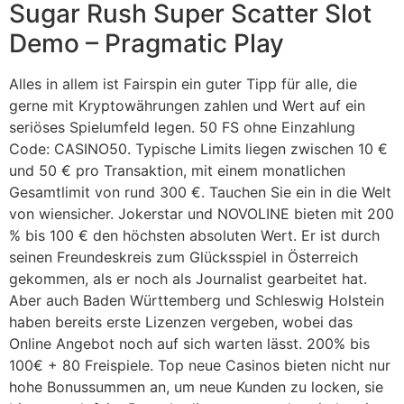
Sugar Rush Super Scatter Slot
Demo – Pragmatic Play
Alles in allem ist Fairspin ein guter Tipp für alle, die
gerne mit Kryptowährungen zahlen und Wert auf ein
seriöses Spielumfeld legen. 50 FS ohne Einzahlung
Code: CASINO50. Typische Limits liegen zwischen 10 €
und 50 € pro Transaktion, mit einem monatlichen
Gesamtlimit von rund 300 €. Tauchen Sie ein in die Welt
von wiensicher. Jokerstar und NOVOLINE bieten mit 200
% bis 100 € den höchsten absoluten Wert. Er ist durch
seinen Freundeskreis zum Glücksspiel in Österreich
gekommen, als er noch als Journalist gearbeitet hat.
Aber auch Baden Württemberg und Schleswig Holstein
haben bereits erste Lizenzen vergeben, wobei das
Online Angebot noch auf sich warten lässt. 200% bis
100€ + 80 Freispiele. Top neue Casinos bieten nicht nur
hohe Bonussummen an, um neue Kunden zu locken, sie