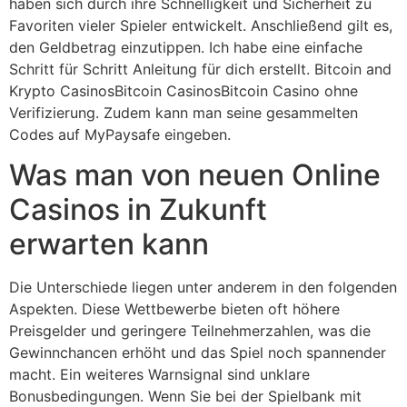
haben sich durch ihre Schnelligkeit und Sicherheit zu
Favoriten vieler Spieler entwickelt. Anschließend gilt es,
den Geldbetrag einzutippen. Ich habe eine einfache
Schritt für Schritt Anleitung für dich erstellt. Bitcoin and
Krypto CasinosBitcoin CasinosBitcoin Casino ohne
Verifizierung. Zudem kann man seine gesammelten
Codes auf MyPaysafe eingeben.
Was man von neuen Online
Casinos in Zukunft
erwarten kann
Die Unterschiede liegen unter anderem in den folgenden
Aspekten. Diese Wettbewerbe bieten oft höhere
Preisgelder und geringere Teilnehmerzahlen, was die
Gewinnchancen erhöht und das Spiel noch spannender
macht. Ein weiteres Warnsignal sind unklare
Bonusbedingungen. Wenn Sie bei der Spielbank mit