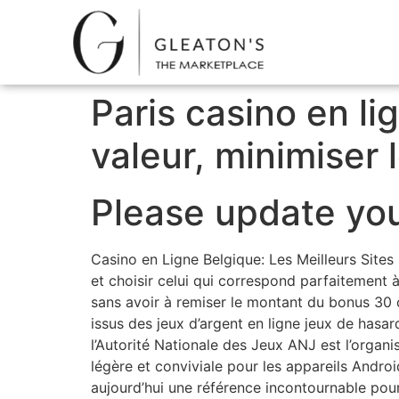
Paris casino en li
valeur, minimiser 
Please update yo
Casino en Ligne Belgique: Les Meilleurs Sites
et choisir celui qui correspond parfaitement 
sans avoir à remiser le montant du bonus 30 o
issus des jeux d’argent en ligne jeux de hasa
l’Autorité Nationale des Jeux ANJ est l’organi
légère et conviviale pour les appareils Androi
aujourd’hui une référence incontournable pour 