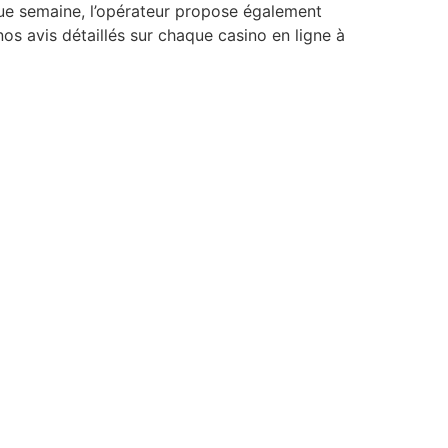
aque semaine, l’opérateur propose également
nos avis détaillés sur chaque casino en ligne à