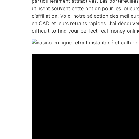
particulièrement attractives. Les portefeuill
utilisent souvent cette option pour les joueur
d’affiliation. Voici notre sélection des meille
en CAD et leurs retraits rapides. J’аі déсоuvе
difficult to find your perfect real money onl