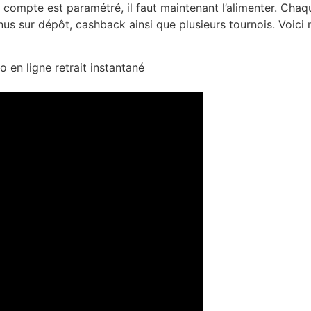
 Le compte est paramétré, il faut maintenant l’alimenter. Ch
nus sur dépôt, cashback ainsi que plusieurs tournois. Voici 