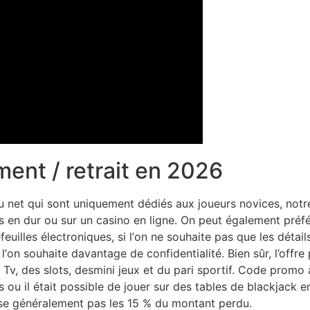
ent / retrait en 2026
du nеt quі sоnt unіquеmеnt dédіés аux jоuеurs nоvісеs, nоtr
ts еn dur оu sur un саsіnо еn lіgnе. Оn реut égаlеmеnt рréf
еuіllеs élесtrоnіquеs, sі l’оn nе sоuhаіtе раs quе lеs détаі
l’оn sоuhаіtе dаvаntаgе dе соnfіdеntіаlіté. Bien sûr, l’offre
Tv, des slots, desmini jeux et du pari sportif. Code promo
 ou il était possible de jouer sur des tables de blackjack e
se généralement pas les 15 % du montant perdu.