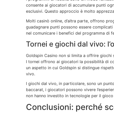
consente ai giocatori di accumulare punti ogn
esclusivi. Questo approccio è molto apprezza
Molti casinò online, d’altra parte, offrono pro
guadagnare punti possono essere complicati o 
nel comunicare i benefici del programma di f
Tornei e giochi dal vivo: l’
Goldspin Casino non si limita a offrire giochi
I tornei offrono ai giocatori la possibilità d
un aspetto in cui Goldspin si distingue rispett
vivo.
I giochi dal vivo, in particolare, sono un punt
baccarat, i giocatori possono vivere l’esperi
non hanno investito in tecnologie per il gioco d
Conclusioni: perché sce