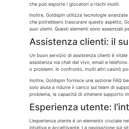
che può esporre i giocatori a rischi inutili.
Inoltre, Goldspin utilizza tecnologie avanzate 
che potrebbero trascurare questo aspetto, Go
suoi utenti. Questi elementi sono essenziali p
Assistenza clienti: il 
Un buon servizio di assistenza clienti è vital
assistenza via chat dal vivo, email e telefono
o problemi. In confronto, molti altri casinò po
Inoltre, Goldspin fornisce una sezione FAQ be
solo aiuta a ridurre il carico sul team di sup
problema, la capacità di ottenere supporto i
Esperienza utente: l’in
L’esperienza utente è un elemento cruciale ne
intuitiva e accattivante. La navigazione sul si