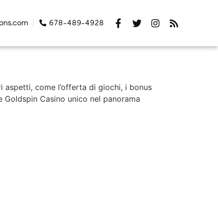
tons.com
678-489-4928
 aspetti, come l’offerta di giochi, i bonus
ende Goldspin Casino unico nel panorama