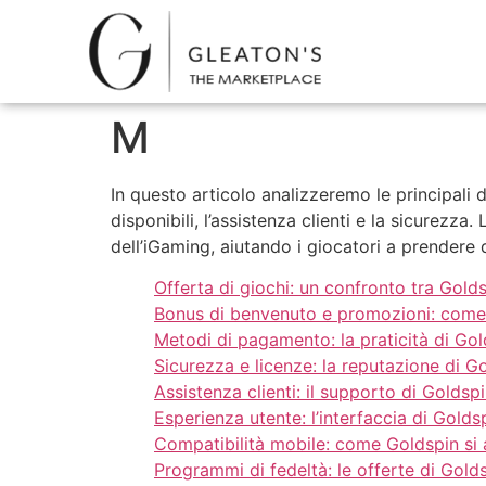
M
In questo articolo analizzeremo le principali 
disponibili, l’assistenza clienti e la sicurez
dell’iGaming, aiutando i giocatori a prender
Offerta di giochi: un confronto tra Golds
Bonus di benvenuto e promozioni: come 
Metodi di pagamento: la praticità di Go
Sicurezza e licenze: la reputazione di G
Assistenza clienti: il supporto di Golds
Esperienza utente: l’interfaccia di Goldsp
Compatibilità mobile: come Goldspin si a
Programmi di fedeltà: le offerte di Gold