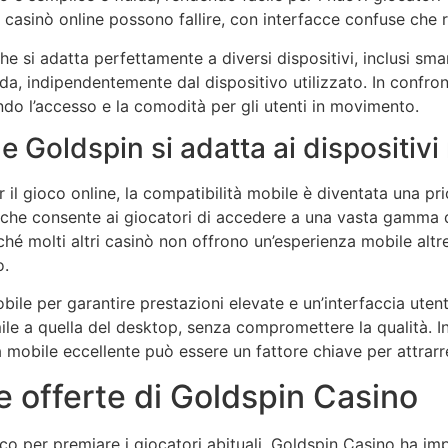
i casinò online possono fallire, con interfacce confuse che 
e si adatta perfettamente a diversi dispositivi, inclusi smar
a, indipendentemente dal dispositivo utilizzato. In confron
ando l’accesso e la comodità per gli utenti in movimento.
 Goldspin si adatta ai dispositivi
r il gioco online, la compatibilità mobile è diventata una pr
, che consente ai giocatori di accedere a una vasta gamma 
ché molti altri casinò non offrono un’esperienza mobile altr
o.
ile per garantire prestazioni elevate e un’interfaccia utente
ile a quella del desktop, senza compromettere la qualità. 
za mobile eccellente può essere un fattore chiave per attrarr
e offerte di Goldspin Casino
co per premiare i giocatori abituali. Goldspin Casino ha i