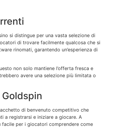
rrenti
asino si distingue per una vasta selezione di
iocatori di trovare facilmente qualcosa che si
oftware rinomati, garantendo un’esperienza di
Questo non solo mantiene l’offerta fresca e
potrebbero avere una selezione più limitata o
 Goldspin
n pacchetto di benvenuto competitivo che
 a registrarsi e iniziare a giocare. A
iù facile per i giocatori comprendere come