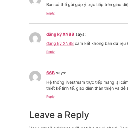
Bạn có thể gửi góp ý trực tiếp trên giao di
Reply
đăng ký XN88
says:
đăng ký XN88
cam kết không bán dữ liệu 
Reply
66B
says:
Hệ thống livestream trực tiếp mang lại cả
thiết kế tinh tế, giao diện thân thiện và
Reply
Leave a Reply