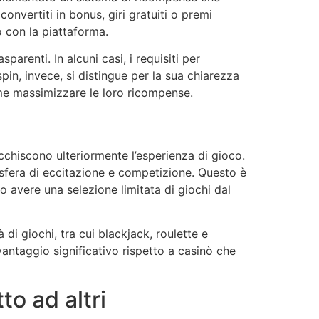
nvertiti in bonus, giri gratuiti o premi
 con la piattaforma.
arenti. In alcuni casi, i requisiti per
in, invece, si distingue per la sua chiarezza
me massimizzare le loro ricompense.
icchiscono ulteriormente l’esperienza di gioco.
mosfera di eccitazione e competizione. Questo è
 o avere una selezione limitata di giochi dal
 di giochi, tra cui blackjack, roulette e
antaggio significativo rispetto a casinò che
o ad altri