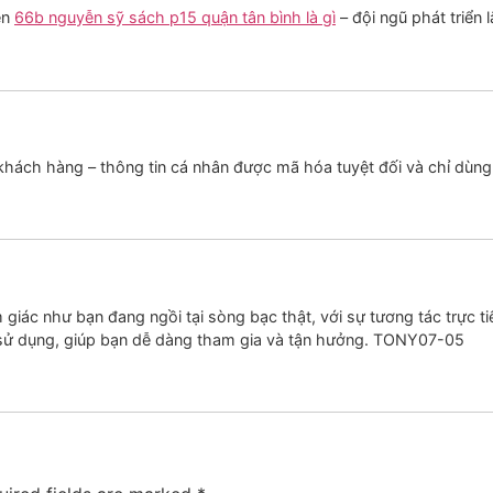
ện
66b nguyễn sỹ sách p15 quận tân bình là gì
– đội ngũ phát triển 
khách hàng – thông tin cá nhân được mã hóa tuyệt đối và chỉ dùn
m giác như bạn đang ngồi tại sòng bạc thật, với sự tương tác trực 
 dễ sử dụng, giúp bạn dễ dàng tham gia và tận hưởng. TONY07-05