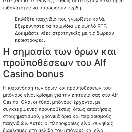
RTP (Return to Player), καθώς αυτά έχουν καλύτερες
πιθανότητες να αποδώσουν κέρδη.
Επιλέξτε παιχνίδια που γνωρίζετε καλά.
Εξερευνήστε τα παιχνίδια με υψηλό RTP.
Δοκιμάστε νέες στρατηγικές με τις δωρεάν
περιστροφές.
Η σημασία των όρων και
προϋποθέσεων του Alf
Casino bonus
Η κατανόηση των όρων και προϋποθέσεων του
μπόνους είναι κρίσιμη για την επιτυχία σας στο Alf
Casino. Όλοι οι τύποι μπόνους έρχονται με
συγκεκριμένες προϋποθέσεις, όπως απαιτήσεις
στοιχηματισμού, χρονικά όρια και περιορισμούς
παιχνιδιών. Αυτές οι πληροφορίες είναι συνήθως
διαθέσιμες στη σελίδα του μπόνους και είναι