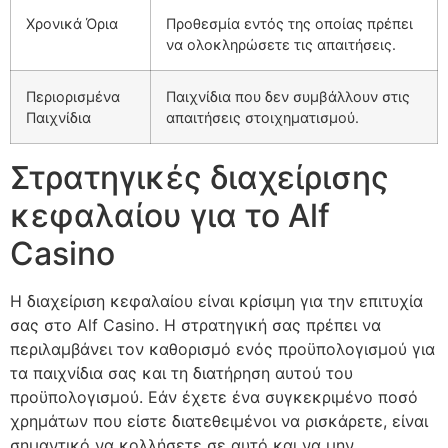
Χρονικά Όρια
Προθεσμία εντός της οποίας πρέπει
να ολοκληρώσετε τις απαιτήσεις.
Περιορισμένα
Παιχνίδια που δεν συμβάλλουν στις
Παιχνίδια
απαιτήσεις στοιχηματισμού.
Στρατηγικές διαχείρισης
κεφαλαίου για το Alf
Casino
Η διαχείριση κεφαλαίου είναι κρίσιμη για την επιτυχία
σας στο Alf Casino. Η στρατηγική σας πρέπει να
περιλαμβάνει τον καθορισμό ενός προϋπολογισμού για
τα παιχνίδια σας και τη διατήρηση αυτού του
προϋπολογισμού. Εάν έχετε ένα συγκεκριμένο ποσό
χρημάτων που είστε διατεθειμένοι να ρισκάρετε, είναι
σημαντικό να κολλήσετε σε αυτό και να μην