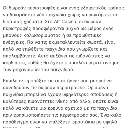
Οι δωρεάν περιστροφές είναι ένας εξαιρετικός τρόπος
να δοκιμάσετε νέα παιχνίδια χωρίς να ρισκάρετε τα
δικά σας χρήματα. Στο Alf Casino, οι δωρεάν
περιστροφές προσφέρονται συχνά ως μέρος ενός
μπόνους καλωσορίσματος ή σε προωθητικές
ενέργειες. Για να τις εκμεταλλευτείτε σωστά, είναι
καλό να επιλέξετε παιχνίδια που γνωρίζετε και
απολαμβάνετε. Αυτό αυξάνει τις πιθανότητες να
κερδίσετε, καθώς θα έχετε μια καλύτερη κατανόηση
των μηχανισμών του παιχνιδιού.
Επιπλέον, προσέξτε τις απαιτήσεις που μπορεί να
συνοδεύουν τις δωρεάν περιστροφές. Ορισμένα
παιχνίδια μπορεί να έχουν υψηλότερες αποδόσεις ή
καλύτερες πιθανότητες νίκης από άλλα, οπότε είναι
καλό να κάνετε μια έρευνα σχετικά με τα παιχνίδια
πριν χρησιμοποιήσετε τις περιστροφές σας. Ένα καλό
παράδειγμα είναι να επιλέξετε φρουτάκια με υψηλό