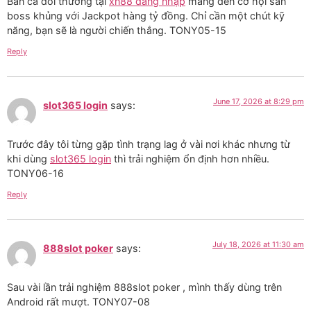
Bắn cá đổi thưởng tại
xn88 đăng nhập
mang đến cơ hội săn
boss khủng với Jackpot hàng tỷ đồng. Chỉ cần một chút kỹ
năng, bạn sẽ là người chiến thắng. TONY05-15
Reply
June 17, 2026 at 8:29 pm
slot365 login
says:
Trước đây tôi từng gặp tình trạng lag ở vài nơi khác nhưng từ
khi dùng
slot365 login
thì trải nghiệm ổn định hơn nhiều.
TONY06-16
Reply
July 18, 2026 at 11:30 am
888slot poker
says:
Sau vài lần trải nghiệm 888slot poker , mình thấy dùng trên
Android rất mượt. TONY07-08