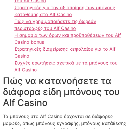
του Alf Casino
Στρατηγικές για την αξιοποίηση των μπόνους
κατάθεσης στο Alf Casino
Πώς να χρησιμοποιήσετε τις δωρεάν
περιστροφές του Alf Casino
Η σημασία των όρων και προϋποθέσεων του Alf
Casino bonus
Στρατηγικές διαχείρισης κεφαλαίου για το Alf
Casino
Συχνές ερωτήσεις σχετικά με τα μπόνους του
Alf Casino
Πώς να κατανοήσετε τα
διάφορα είδη μπόνους του
Alf Casino
Τα μπόνους στο Alf Casino έρχονται σε διάφορες
μορφές, όπως μπόνους εγγραφής, μπόνους κατάθεσης