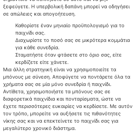
ξεφεύγετε. Η υπερβολική δαπάνη μπορεί να οδηγήσει
σε απώλειες και απογοήτευση.
Καθορίστε έναν μηνιαίο προϋπολογισμό για το
παιχνίδι σας.
Διαχωρίστε το ποσό σας σε μικρότερα κομμάτια
για κάθε συνεδρία.
Σταματήστε όταν φτάσετε στο όριο σας, είτε
κερδίζετε είτε χάνετε.
Μια άλλη στρατηγική είναι να χρησιμοποιείτε τα
μπόνους με σύνεση. Αποφύγετε να ποντάρετε όλα τα
χρήματα σας σε μία μόνο συνεδρία ή παιχνίδι.
Αντίθετα, χρησιμοποιήστε τα μπόνους σας σε
διαφορετικά παιχνίδια και πονταρίσματα, ώστε να
έχετε περισσότερες ευκαιρίες να κερδίσετε. Με αυτόν
τον τρόπο, μπορείτε να αυξήσετε τις πιθανότητες
νίκης σας και να επεκτείνετε το παιχνίδι σας για
μεγαλύτερο χρονικό διάστημα.