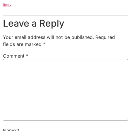
Reply
Leave a Reply
Your email address will not be published.
Required
fields are marked
*
Comment
*
Name
*