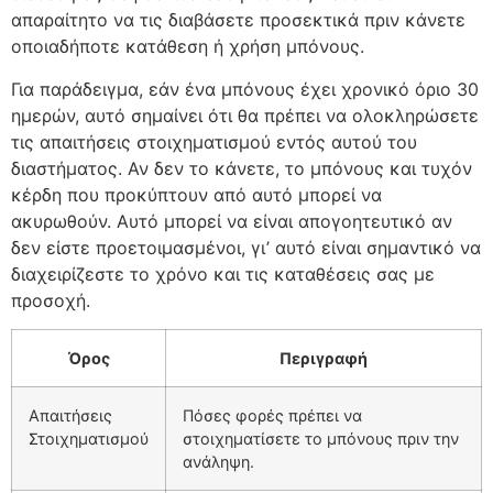
απαραίτητο να τις διαβάσετε προσεκτικά πριν κάνετε
οποιαδήποτε κατάθεση ή χρήση μπόνους.
Για παράδειγμα, εάν ένα μπόνους έχει χρονικό όριο 30
ημερών, αυτό σημαίνει ότι θα πρέπει να ολοκληρώσετε
τις απαιτήσεις στοιχηματισμού εντός αυτού του
διαστήματος. Αν δεν το κάνετε, το μπόνους και τυχόν
κέρδη που προκύπτουν από αυτό μπορεί να
ακυρωθούν. Αυτό μπορεί να είναι απογοητευτικό αν
δεν είστε προετοιμασμένοι, γι’ αυτό είναι σημαντικό να
διαχειρίζεστε το χρόνο και τις καταθέσεις σας με
προσοχή.
Όρος
Περιγραφή
Απαιτήσεις
Πόσες φορές πρέπει να
Στοιχηματισμού
στοιχηματίσετε το μπόνους πριν την
ανάληψη.