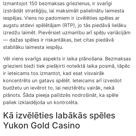
Izmantojot 150 bezmaksas griezienus, ir svarīgi
izstrādāt stratēģiju, lai maksimāli palielinātu laimesta
iespējas. Viens no padomiem ir izvēlēties spēles ar
augstu atdevi spēlētājam (RTP), jo tās piedāvā lielāku
izredžu laimēt. Pievērsiet uzmanību arī spēļu variācijām
— dažas spēles ir riskantākas, bet citas piedāvā
stabilāku laimesta iespēju.
Vēl viens svarīgs aspekts ir laika plānošana. Bezmaksas
griezieni bieži tiek piešķirti noteiktā laika posmā, tāpēc
ir ieteicams tos izmantot, kad esat visvairāk
koncentrēts un gatavs spēlēt. Ieteicams arī izveidot
budžetu un ievērot to, lai neiztērētu vairāk, nekā
plānots. Šāda pieeja palīdzēs nodrošināt, ka spēle
paliek izklaidējoša un kontrolēta.
Kā izvēlēties labākās spēles
Yukon Gold Casino