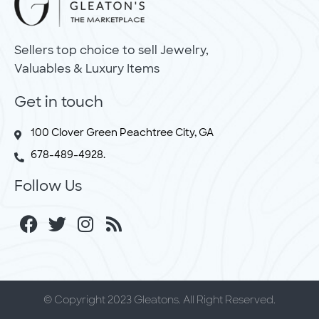
Sellers top choice to sell Jewelry,
Valuables & Luxury Items
Get in touch
100 Clover Green Peachtree City, GA
678-489-4928.
Follow Us
© Copyright 2023 Gleatons. All Right Reserved.