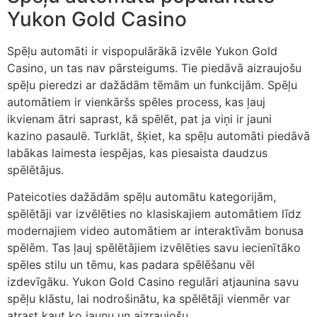
Yukon Gold Casino
Spēļu automāti ir vispopulārākā izvēle Yukon Gold
Casino, un tas nav pārsteigums. Tie piedāvā aizraujošu
spēļu pieredzi ar dažādām tēmām un funkcijām. Spēļu
automātiem ir vienkāršs spēles process, kas ļauj
ikvienam ātri saprast, kā spēlēt, pat ja viņi ir jauni
kazino pasaulē. Turklāt, šķiet, ka spēļu automāti piedāvā
labākas laimesta iespējas, kas piesaista daudzus
spēlētājus.
Pateicoties dažādām spēļu automātu kategorijām,
spēlētāji var izvēlēties no klasiskajiem automātiem līdz
modernajiem video automātiem ar interaktīvām bonusa
spēlēm. Tas ļauj spēlētājiem izvēlēties savu iecienītāko
spēles stilu un tēmu, kas padara spēlēšanu vēl
izdevīgāku. Yukon Gold Casino regulāri atjaunina savu
spēļu klāstu, lai nodrošinātu, ka spēlētāji vienmēr var
atrast kaut ko jaunu un aizraujošu.