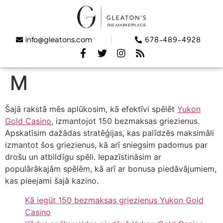
info@gleatons.com
678-489-4928
M
Šajā rakstā mēs aplūkosim, kā efektīvi spēlēt
Yukon
Gold Casino
, izmantojot 150 bezmaksas griezienus.
Apskatīsim dažādas stratēģijas, kas palīdzēs maksimāli
izmantot šos griezienus, kā arī sniegsim padomus par
drošu un atbildīgu spēli. Iepazīstināsim ar
populārākajām spēlēm, kā arī ar bonusa piedāvājumiem,
kas pieejami šajā kazino.
Kā iegūt 150 bezmaksas griezienus Yukon Gold
Casino