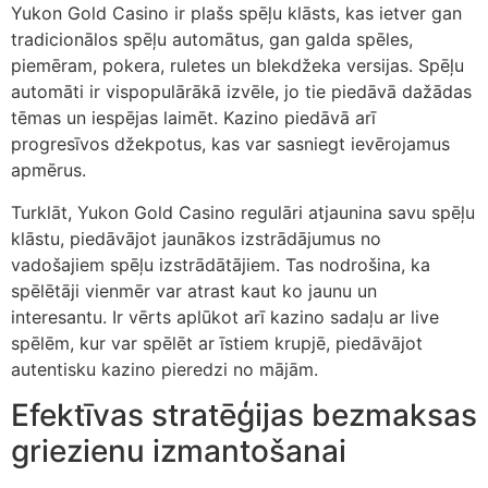
Yukon Gold Casino ir plašs spēļu klāsts, kas ietver gan
tradicionālos spēļu automātus, gan galda spēles,
piemēram, pokera, ruletes un blekdžeka versijas. Spēļu
automāti ir vispopulārākā izvēle, jo tie piedāvā dažādas
tēmas un iespējas laimēt. Kazino piedāvā arī
progresīvos džekpotus, kas var sasniegt ievērojamus
apmērus.
Turklāt, Yukon Gold Casino regulāri atjaunina savu spēļu
klāstu, piedāvājot jaunākos izstrādājumus no
vadošajiem spēļu izstrādātājiem. Tas nodrošina, ka
spēlētāji vienmēr var atrast kaut ko jaunu un
interesantu. Ir vērts aplūkot arī kazino sadaļu ar live
spēlēm, kur var spēlēt ar īstiem krupjē, piedāvājot
autentisku kazino pieredzi no mājām.
Efektīvas stratēģijas bezmaksas
griezienu izmantošanai