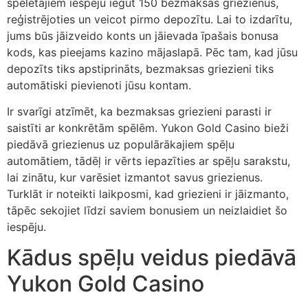
spēlētājiem iespēju iegūt 150 bezmaksas griezienus,
reģistrējoties un veicot pirmo depozītu. Lai to izdarītu,
jums būs jāizveido konts un jāievada īpašais bonusa
kods, kas pieejams kazino mājaslapā. Pēc tam, kad jūsu
depozīts tiks apstiprināts, bezmaksas griezieni tiks
automātiski pievienoti jūsu kontam.
Ir svarīgi atzīmēt, ka bezmaksas griezieni parasti ir
saistīti ar konkrētām spēlēm. Yukon Gold Casino bieži
piedāvā griezienus uz populārākajiem spēļu
automātiem, tādēļ ir vērts iepazīties ar spēļu sarakstu,
lai zinātu, kur varēsiet izmantot savus griezienus.
Turklāt ir noteikti laikposmi, kad griezieni ir jāizmanto,
tāpēc sekojiet līdzi saviem bonusiem un neizlaidiet šo
iespēju.
Kādus spēļu veidus piedāvā
Yukon Gold Casino